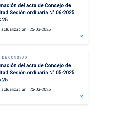
rmación del acta de Consejo de
ltad Sesión ordinaria N° 06-2025
8.25
 actualización:
25-03-2026
open_in_new
S DE CONSEJO
rmación del acta de Consejo de
ltad Sesión ordinaria N° 05-2025
6.25
 actualización:
25-03-2026
open_in_new