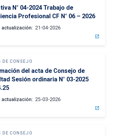
ctiva N° 04-2024 Trabajo de
ciencia Profesional CF N° 06 – 2026
 actualización:
21-04-2026
open_in_new
S DE CONSEJO
rmación del acta de Consejo de
ltad Sesión ordinaria N° 03-2025
4.25
 actualización:
25-03-2026
open_in_new
S DE CONSEJO