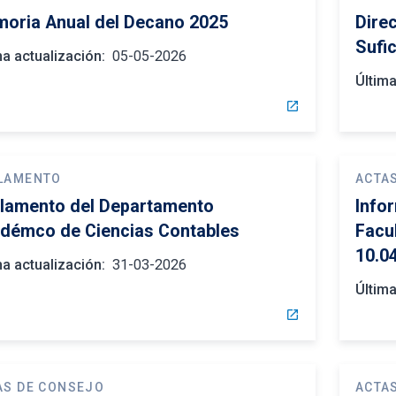
oria Anual del Decano 2025
Dire
Sufi
ma actualización:
05-05-2026
Última
open_in_new
LAMENTO
ACTA
lamento del Departamento
Info
démco de Ciencias Contables
Facu
10.0
ma actualización:
31-03-2026
Última
open_in_new
AS DE CONSEJO
ACTA