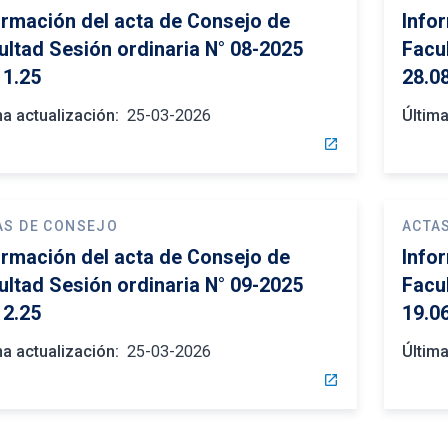
ormación del acta de Consejo de
Info
ultad Sesión ordinaria N° 08-2025
Facu
11.25
28.0
ma actualización:
25-03-2026
Última
open_in_new
AS DE CONSEJO
ACTA
ormación del acta de Consejo de
Info
ultad Sesión ordinaria N° 09-2025
Facu
12.25
19.0
ma actualización:
25-03-2026
Última
open_in_new