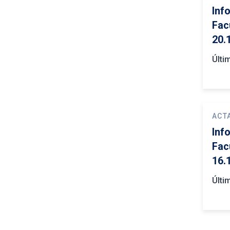
Inf
Fac
20.
Últi
ACT
Inf
Fac
16.
Últi