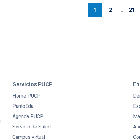
1
2
…
21
Servicios PUCP
En
Home PUCP
De
PuntoEdu
Es
Agenda PUCP
Mae
U
Servicio de Salud
Aso
Campus virtual
Co