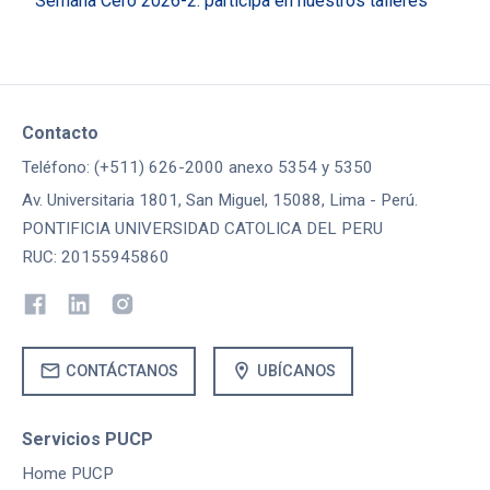
Semana Cero 2026-2: participa en nuestros talleres
Contacto
Teléfono: (+511) 626-2000 anexo 5354 y 5350
Av. Universitaria 1801, San Miguel, 15088, Lima - Perú.
PONTIFICIA UNIVERSIDAD CATOLICA DEL PERU
RUC: 20155945860
mail
location_on
CONTÁCTANOS
UBÍCANOS
Servicios PUCP
Home PUCP