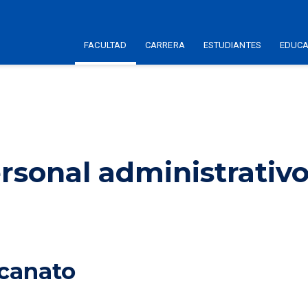
FACULTAD
CARRERA
ESTUDIANTES
EDUCA
rsonal administrativ
canato