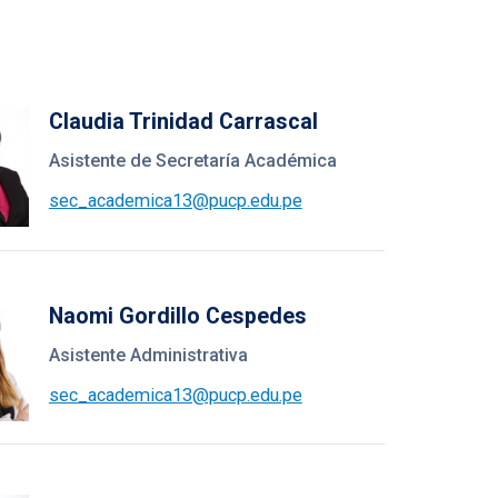
Claudia Trinidad Carrascal
Asistente de Secretaría Académica
sec_academica13@pucp.edu.pe
Naomi Gordillo Cespedes
Asistente Administrativa
sec_academica13@pucp.edu.pe