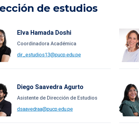
ección de estudios
Elva Hamada Doshi
Coordinadora Académica
dir_estudios13@pucp.edu.pe
Diego Saavedra Agurto
Asistente de Dirección de Estudios
dsaavedraa@pucp.edu.pe