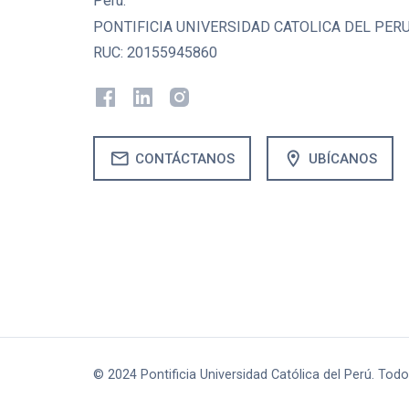
Perú.
PONTIFICIA UNIVERSIDAD CATOLICA DEL PER
RUC: 20155945860
mail
location_on
CONTÁCTANOS
UBÍCANOS
© 2024 Pontificia Universidad Católica del Perú. Tod