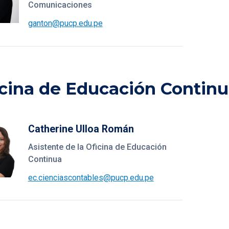
Comunicaciones
ganton@pucp.edu.pe
icina de Educación Contin
Catherine Ulloa Román
Asistente de la Oficina de Educación
Continua
ec.cienciascontables@pucp.edu.pe