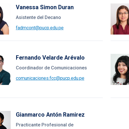
Vanessa Simon Duran
Asistente del Decano
fadmcont@pucp.edu.pe
Fernando Velarde Arévalo
Coordinador de Comunicaciones
comunicaciones.fcc@pucp.edu.pe
Gianmarco Antón Ramirez
Practicante Profesional de