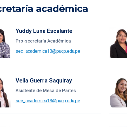
cretaría académica
Yuddy Luna Escalante
Pro-secretaría Académica
sec_academica13@pucp.edu.pe
Velia Guerra Saquiray
Asistente de Mesa de Partes
sec_academica13@pucp.edu.pe