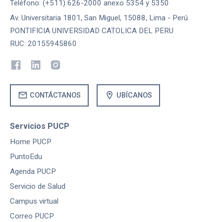
Teléfono: (+511) 626-2000 anexo 5354 y 5350
Av. Universitaria 1801, San Miguel, 15088, Lima - Perú.
PONTIFICIA UNIVERSIDAD CATOLICA DEL PERU
RUC: 20155945860
mail
location_on
CONTÁCTANOS
UBÍCANOS
Servicios PUCP
Home PUCP
PuntoEdu
Agenda PUCP
Servicio de Salud
Campus virtual
Correo PUCP