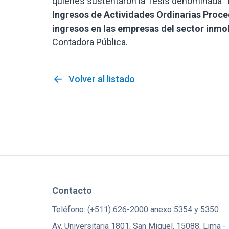
quienes sustentaron la Tesis denominada “
Ingresos de Actividades Ordinarias Proce
ingresos en las empresas del sector inmob
Contadora Pública.
arrow_back
Volver al listado
Contacto
Teléfono: (+511) 626-2000 anexo 5354 y 5350
Av. Universitaria 1801, San Miguel, 15088, Lima -