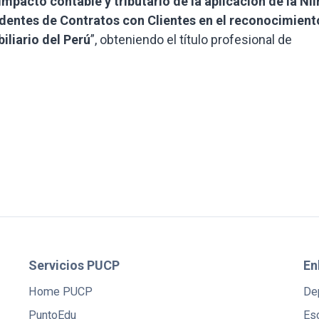
Impacto contable y tributario de la aplicación de la NII
dentes de Contratos con Clientes en el reconocimient
iliario del Perú
”, obteniendo el título profesional de
Servicios PUCP
En
Home PUCP
De
PuntoEdu
Es