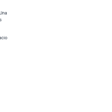
 Una
s
acio