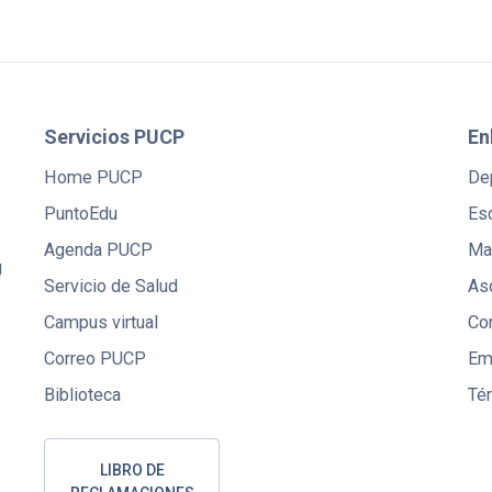
Servicios PUCP
En
Home PUCP
De
PuntoEdu
Es
Agenda PUCP
Mae
U
Servicio de Salud
Aso
Campus virtual
Co
Correo PUCP
Em
Biblioteca
Té
LIBRO DE