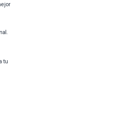
mejor
nal.
a tu