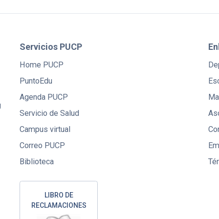
Servicios PUCP
En
Home PUCP
De
PuntoEdu
Es
Agenda PUCP
Mae
U
Servicio de Salud
Aso
Campus virtual
Co
Correo PUCP
Em
Biblioteca
Té
LIBRO DE
RECLAMACIONES