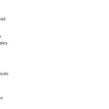
tad
e
ales
 solo
as