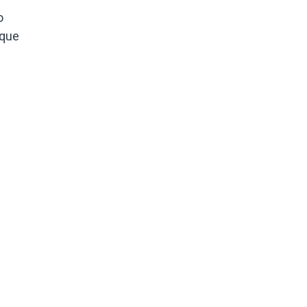
o
 que