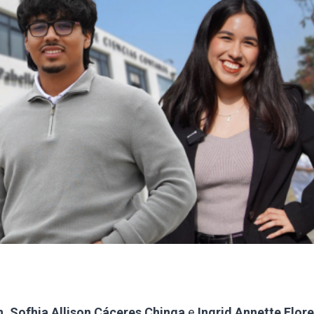
 Sofhia Allison Cáceres Chinga
e
Ingrid Annette Flor