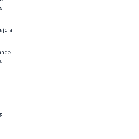
s
ejora
sando
la
s