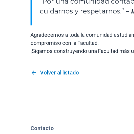
“Por una comunidad contab
cuidarnos y respetarnos.” –
Agradecemos a toda la comunidad estudianti
compromiso con la Facultad.
¡Sigamos construyendo una Facultad más uni
arrow_back
Volver al listado
Contacto