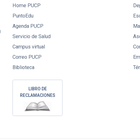
Home PUCP
De
PuntoEdu
Es
Agenda PUCP
Mae
U
Servicio de Salud
Aso
Campus virtual
Co
Correo PUCP
Em
Biblioteca
Té
LIBRO DE
RECLAMACIONES