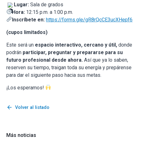
Lugar:
Sala de grados
Hora:
12:15 p.m. a 1:00 p.m.
Inscríbete en:
https://forms.gle/gR8rQcCE3ucXHepf6
(cupos limitados)
Este será un
espacio interactivo, cercano y útil,
donde
podrán
participar, preguntar y prepararse para su
futuro profesional desde ahora.
Así que ya lo saben,
reserven su tiempo, traigan toda su energía y prepárense
para dar el siguiente paso hacia sus metas.
¡Los esperamos!
arrow_back
Volver al listado
Más noticias