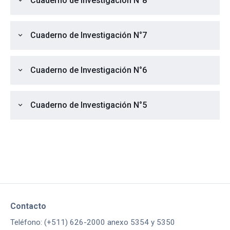
Cuaderno de Investigación N°8
expand_more
Cuaderno de Investigación N°7
expand_more
Cuaderno de Investigación N°6
expand_more
Cuaderno de Investigación N°5
expand_more
Contacto
Teléfono: (+511) 626-2000 anexo 5354 y 5350