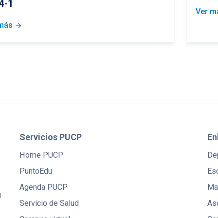
4-1
Ver m
más
arrow_forward
Servicios PUCP
En
Home PUCP
De
PuntoEdu
Es
Agenda PUCP
Mae
U
Servicio de Salud
Aso