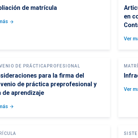
liación de matrícula
Artic
en co
más
arrow_forward
Cont
Ver m
VENIO DE PRÁCTICAPROFESIONAL
MATR
sideraciones para la firma del
Infra
venio de práctica preprofesional y
Ver m
n de aprendizaje
más
arrow_forward
RÍCULA
SIST