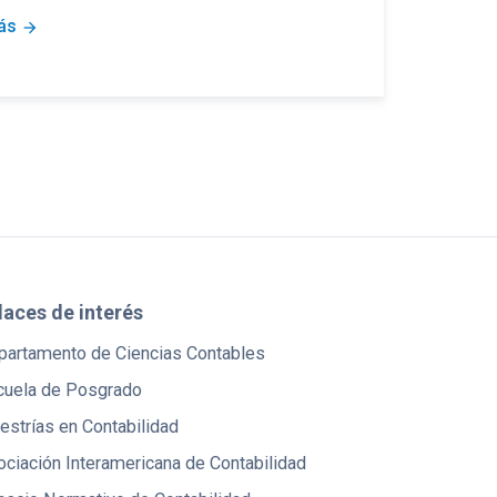
ás
arrow_forward
laces de interés
partamento de Ciencias Contables
cuela de Posgrado
strías en Contabilidad
ciación Interamericana de Contabilidad