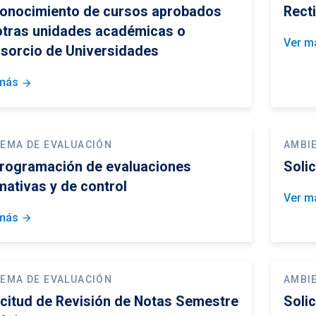
onocimiento de cursos aprobados
Rect
otras unidades académicas o
Ver m
sorcio de Universidades
más
arrow_forward
TEMA DE EVALUACIÓN
AMBI
rogramación de evaluaciones
Solic
mativas y de control
Ver m
más
arrow_forward
TEMA DE EVALUACIÓN
AMBI
icitud de Revisión de Notas Semestre
Solic