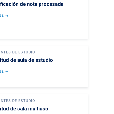
ificación de nota procesada
ás
arrow_forward
ENTES DE ESTUDIO
itud de aula de estudio
ás
arrow_forward
ENTES DE ESTUDIO
itud de sala multiuso