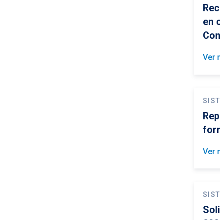
Rec
en 
Con
Ver 
SIS
Rep
for
Ver 
SIS
Sol